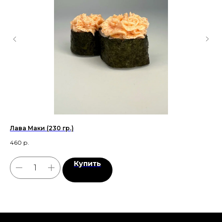
Лава Маки (230 гр.)
Гр
460
р.
41
Купить