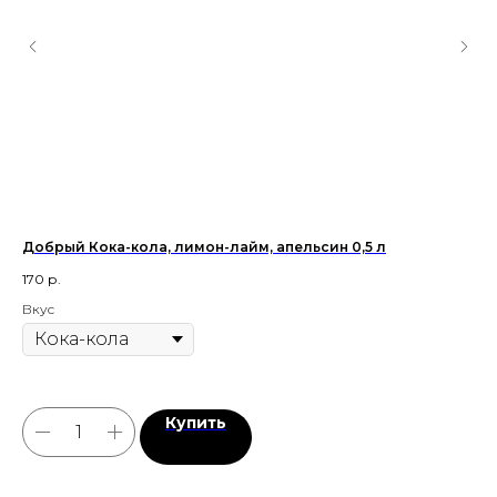
Добрый Кока-кола, лимон-лайм, апельсин 0,5 л
Эс
170
р.
90
Вкус
Купить