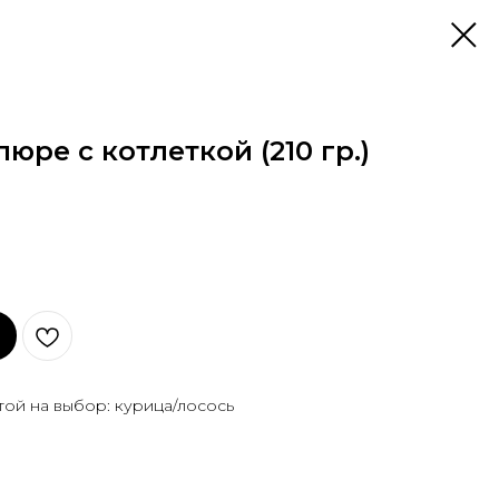
юре с котлеткой (210 гр.)
той на выбор: курица/лосось