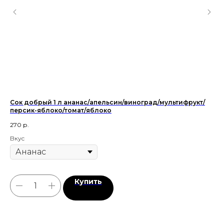
Сок добрый 1 л ананас/апельсин/виноград/мультифрукт/
Па
персик-яблоко/томат/яблоко
510
270
р.
Вкус
Купить