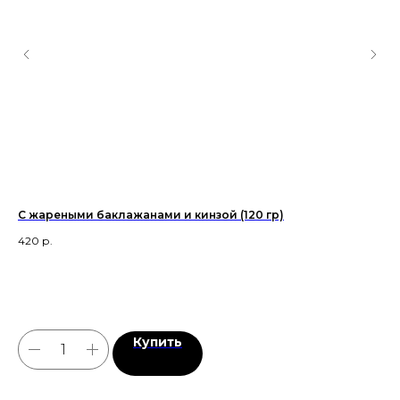
С жареными баклажанами и кинзой (120 гр)
Ам
420
р.
10
Купить