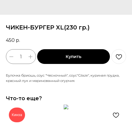
ЧИКЕН-БУРГЕР XL(230 гр.)
450
р.
Купить
Булочка бриошь, соус "Чесночный", соус"Glaze", куриная грудка,
красный лук и маринованный огурчик
Что-то еще?
Кинза