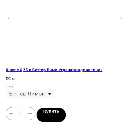
Швепс 0,33 л Биттер Лимон/гранат/индиан тоник
Хр
150
р.
38
Вкус
Купить