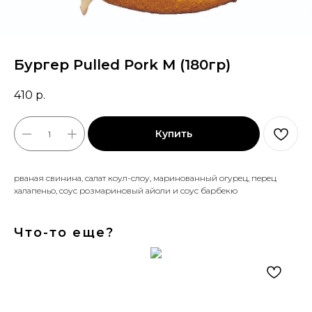
Бургер Pulled Pork M (180гр)
410
р.
Купить
рваная свинина, салат коул-слоу, маринованный огурец, перец
халапеньо, соус розмариновый айоли и соус барбекю
Что-то еще?