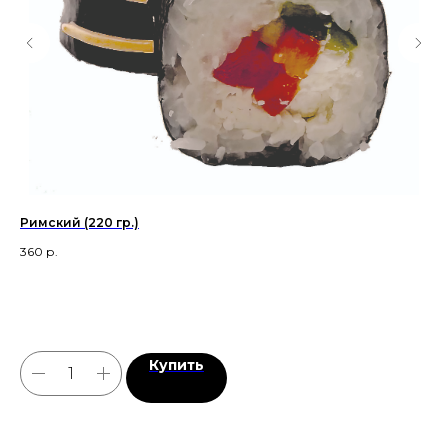
Римский (220 гр.)
Бру
360
р.
42
Вк
Купить