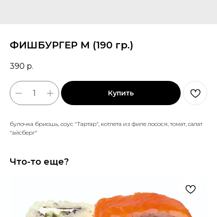
ФИШБУРГЕР M (190 гр.)
390
р.
Купить
булочка бриошь, соус "Тартар", котлета из филе лосося, томат, салат
"айсберг"
Что-то еще?
Со
60