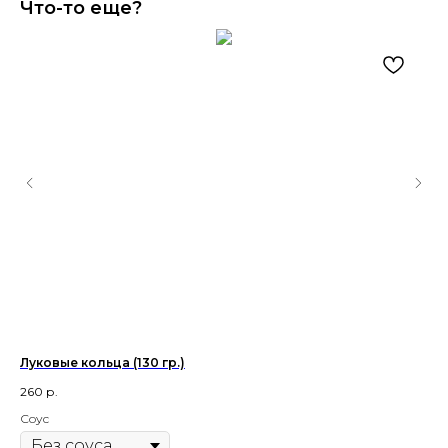
Что-то еще?
Луковые кольца (130 гр.)
Ке
260
р.
49
Соус
Вк