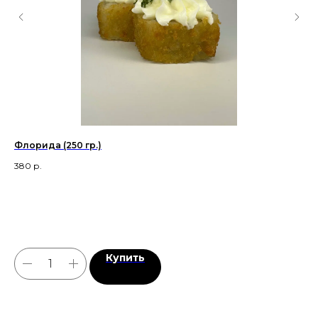
/
Флорида (250 гр.)
Рам
380
р.
310
Купить