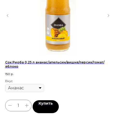
Сок Риоба 0,25 л ананас/апельсин/вишня/персик/томат/
яблоко
150
р.
Вкус
Купить