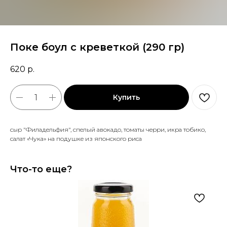
Поке боул с креветкой (290 гр)
620
р.
Купить
сыр "Филадельфия", спелый авокадо, томаты черри, икра тобико,
салат «Чука» на подушке из японского риса
Что-то еще?
Соу
60